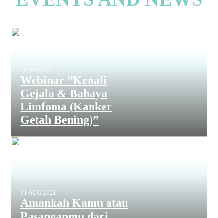
21 SEP 2021
Webinar ”Kenali
Gejala & Bahaya
Limfoma (Kanker
Getah Bening)”
31 AUG 2021
Amankah Kamu atau
Pasanganmu dari