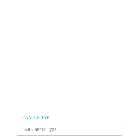
TEMUKAN
TEMAN BARU
DAN BERBAGI
CERITA ANDA
Lawan kanker bersama-sama. ICCC
menghubungkan Anda dengan semua orang yang
memiliki semangat yang sama untuk melawan
kanker.
CANCER TYPE