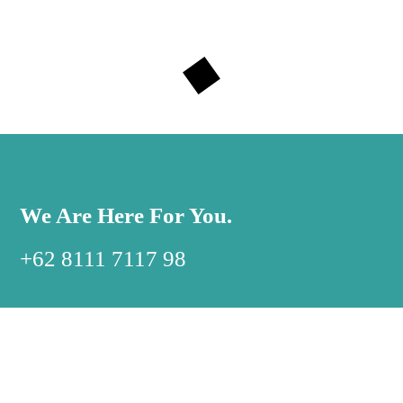
We Are Here For You.
+62 8111 7117 98
ABOUT US
HELP ME!
ICCC History
Am I With Cancer