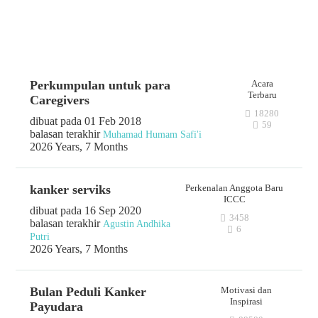
FORUM ACTIVITY
Perkumpulan untuk para
Acara
Terbaru
Caregivers
18280
dibuat pada 01 Feb 2018
59
balasan terakhir
Muhamad Humam Safi'i
2026 Years, 7 Months
kanker serviks
Perkenalan Anggota Baru
ICCC
dibuat pada 16 Sep 2020
3458
balasan terakhir
Agustin Andhika
6
Putri
2026 Years, 7 Months
Bulan Peduli Kanker
Motivasi dan
Inspirasi
Payudara